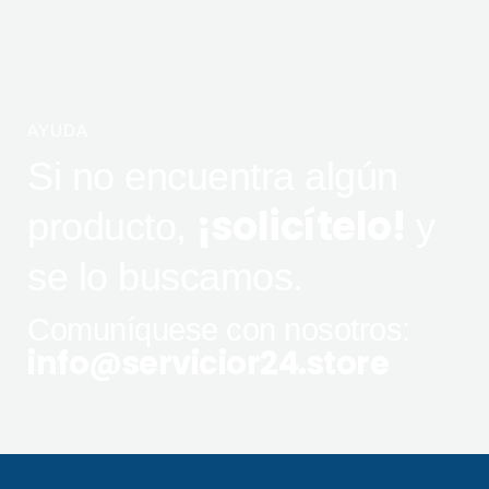
AYUDA
Si no encuentra algún
¡solicítelo!
producto,
y
se lo buscamos.
Comuníquese con nosotros:
info@servicior24.store