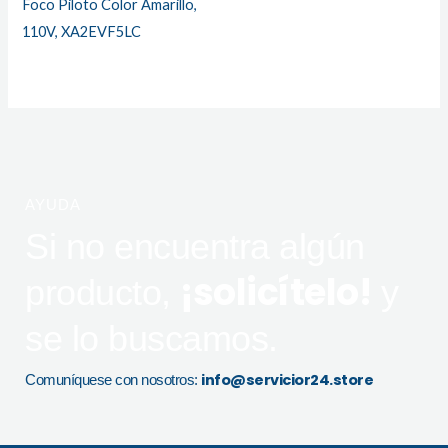
Foco Piloto Color Amarillo,
110V, XA2EVF5LC
AYUDA
Si no encuentra algún
¡solicítelo!
producto,
y
se lo buscamos.
info@servicior24.store
Comuníquese con nosotros: