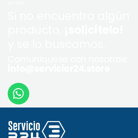
AYUDA
Si no encuentra algún
producto,
¡solicítelo!
y se lo buscamos.
Comuníquese con nosotros:
info@servicior24.store