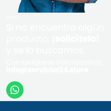
AYUDA
Si no encuentra algún
producto,
¡solicítelo!
y se lo buscamos.
Comuníquese con nosotros:
info@servicior24.store