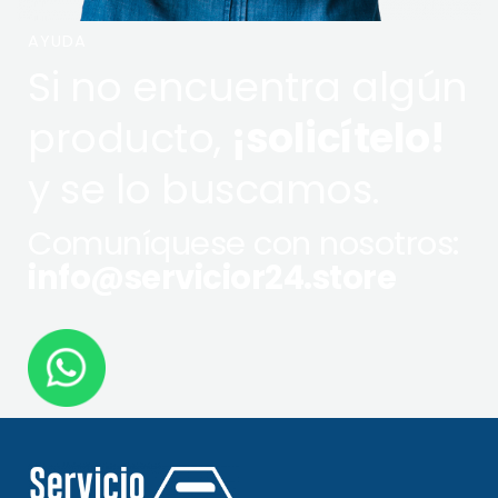
AYUDA
Si no encuentra algún
producto,
¡solicítelo!
y se lo buscamos.
Comuníquese con nosotros:
info@servicior24.store