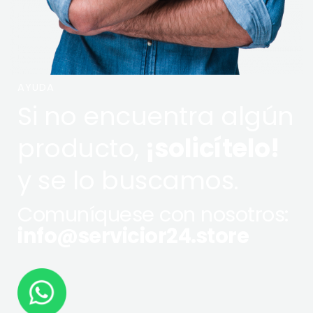
AYUDA
Si no encuentra algún
producto,
¡solicítelo!
y se lo buscamos.
Comuníquese con nosotros:
info@servicior24.store