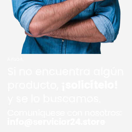
AYUDA
Si no encuentra algún
producto,
¡solicítelo!
y se lo buscamos.
Comuníquese con nosotros:
info@servicior24.store