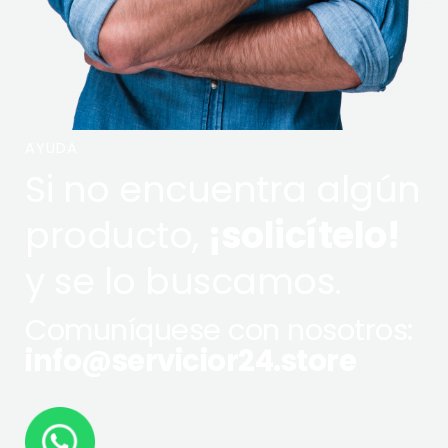
AYUDA
Si no encuentra algún
producto,
¡solicítelo!
y se lo buscamos.
Comuníquese con nosotros:
info@servicior24.store