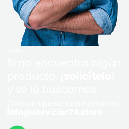
AYUDA
Si no encuentra algún
producto,
¡solicítelo!
y se lo buscamos.
Comuníquese con nosotros:
info@servicior24.store