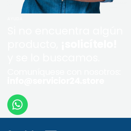
AYUDA
Si no encuentra algún
producto,
¡solicítelo!
y se lo buscamos.
Comuníquese con nosotros:
info@servicior24.store