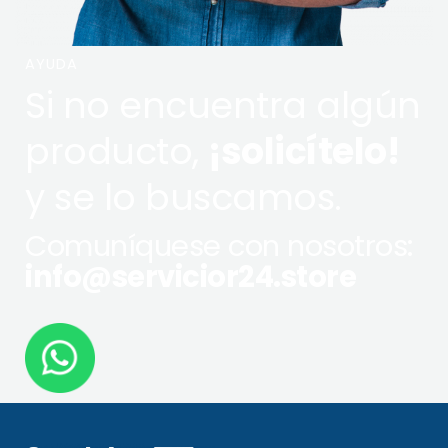
AYUDA
Si no encuentra algún
producto,
¡solicítelo!
y se lo buscamos.
Comuníquese con nosotros:
info@servicior24.store