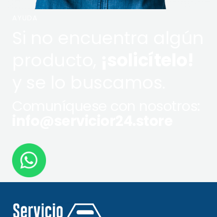
AYUDA
Si no encuentra algún
producto,
¡solicítelo!
y se lo buscamos.
Comuníquese con nosotros:
info@servicior24.store