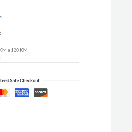
S
:
M a 120 KM
M
teed Safe Checkout