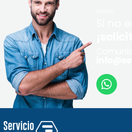
AYUDA
Si no 
¡solicí
Comuníq
info@ser