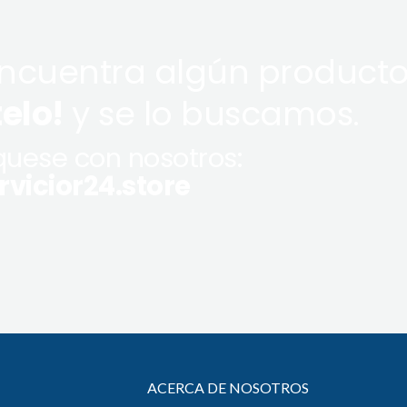
encuentra algún producto
telo!
y se lo buscamos.
uese con nosotros:
vicior24.store
ACERCA DE NOSOTROS