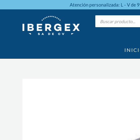
Ir
Atención personalizada: L - V de 
al
Products
search
contenido
INIC