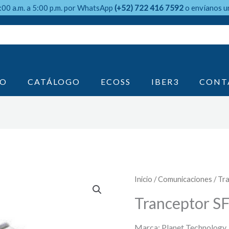
9:00 a.m. a 5:00 p.m. por WhatsApp
(+52) 722 416 7592
o envíanos u
IO
CATÁLOGO
ECOSS
IBER3
CONT
Inicio
/
Comunicaciones
/ Tr
Tranceptor S
Marca: Planet Technology