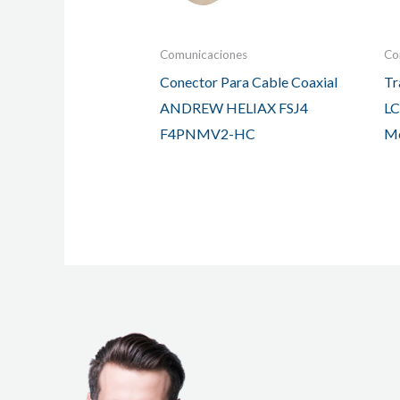
Comunicaciones
Co
Conector Para Cable Coaxial
Tr
ANDREW HELIAX FSJ4
LC
F4PNMV2-HC
M