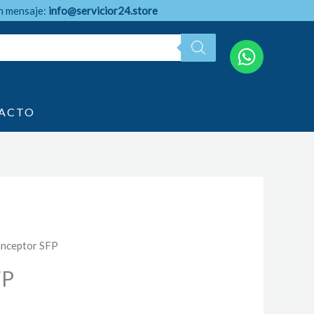
n mensaje:
info@servicior24.store
ACTO
anceptor SFP
FP