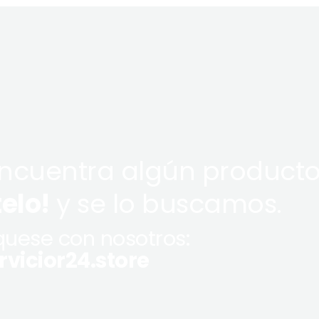
encuentra algún producto
telo!
y se lo buscamos.
uese con nosotros:
vicior24.store