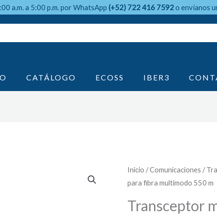
9:00 a.m. a 5:00 p.m. por WhatsApp
(+52) 722 416 7592
o envíanos u
IO
CATÁLOGO
ECOSS
IBER3
CONT
Inicio
/
Comunicaciones
/ Tr
para fibra multimodo 550 m
Transceptor 