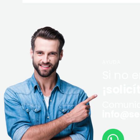
AYUDA
Si no 
¡solicí
Comuníq
info@ser