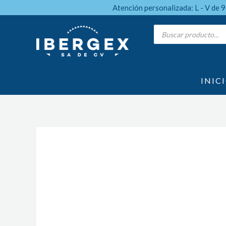
Ir
Atención personalizada: L - V de 
al
Products
search
contenido
INIC