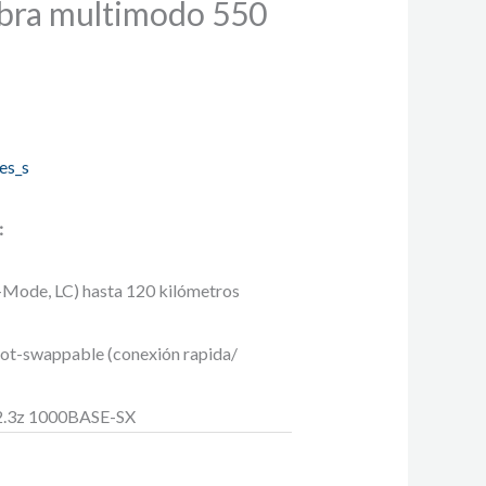
ibra multimodo 550
es_s
:
Mode, LC) hasta 120 kilómetros
hot-swappable (conexión rapida/
2.3z 1000BASE-SX