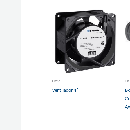
Otro
Ot
Ventilador 4″
Bo
Co
A