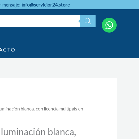
n mensaje:
info@servicior24.store
ACTO
luminación blanca, con licencia multipaís en
iluminación blanca,