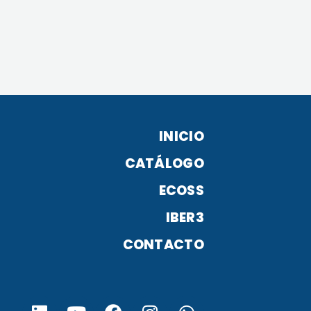
INICIO
CATÁLOGO
ECOSS
IBER3
CONTACTO
L
Y
F
I
W