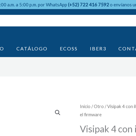
9:00 a.m. a 5:00 p.m. por WhatsApp
(+52) 722 416 7592
o envíanos u
IO
CATÁLOGO
ECOSS
IBER3
CONT
Inicio
/
Otro
/ Visipak 4 con i
el firmware
Visipak 4 con 