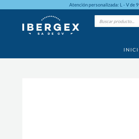
Ir
Atención personalizada: L - V de 
al
Products
search
contenido
INIC