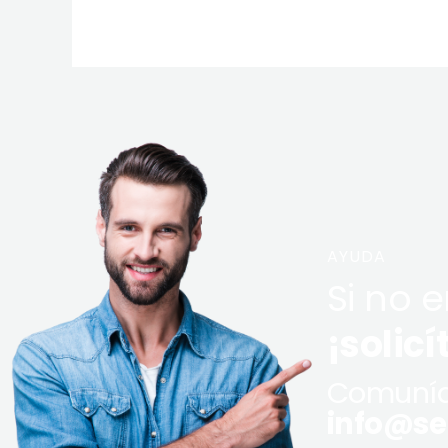
AYUDA
Si no 
¡solicí
Comuníq
info@ser