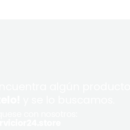
encuentra algún producto
telo!
y se lo buscamos.
uese con nosotros:
vicior24.store