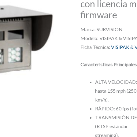
con licencia m
firmware
Marca: SURVISION
Modelo: VISIPAK & VISI
Ficha Técnica:
VISIPAK & 
Características Principales
ALTA VELOCIDAD: S
hasta 155 mph (250
km/h).
RÁPIDO: 60 fps (fo
TRANSMISIÓN DE VI
(RTSP estándar
streaming).