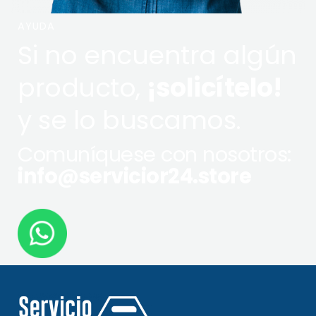
AYUDA
Si no encuentra algún
producto,
¡solicítelo!
y se lo buscamos.
Comuníquese con nosotros:
info@servicior24.store