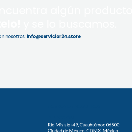
encuentra algún producto
telo!
y se lo buscamos.
n nosotros:
info@servicior24.store
ACERCA DE NOSOTROS
DIRECCIÓN
Rio Misisipi 49, Cuauhtémoc 06500,
Ciudad de México, CDMX, México.