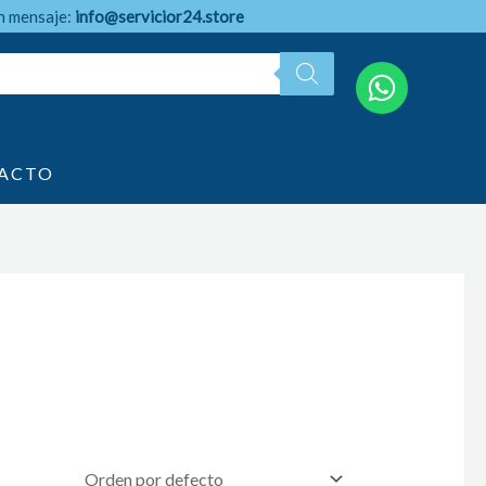
n mensaje:
info@servicior24.store
ACTO