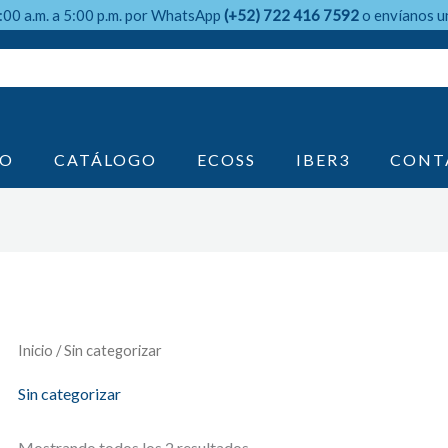
9:00 a.m. a 5:00 p.m. por WhatsApp
(+52) 722 416 7592
o envíanos u
IO
CATÁLOGO
ECOSS
IBER3
CONT
Inicio
/ Sin categorizar
Sin categorizar
Mostrando todos los 2 resultados