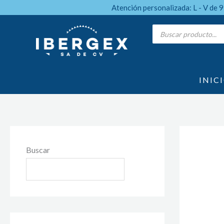
Ir
Atención personalizada: L - V de 
al
Products
search
contenido
INIC
Buscar