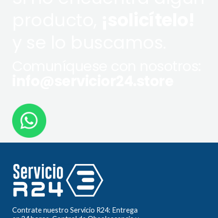
producto,
¡solicítelo!
y se lo buscamos.
Comuníquese con nosotros:
info@servicior24.store
Contrate nuestro Servicio R24: Entrega