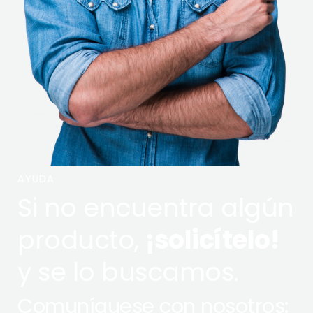
AYUDA
Si no encuentra algún
producto,
¡solicítelo!
y se lo buscamos.
Comuníquese con nosotros: