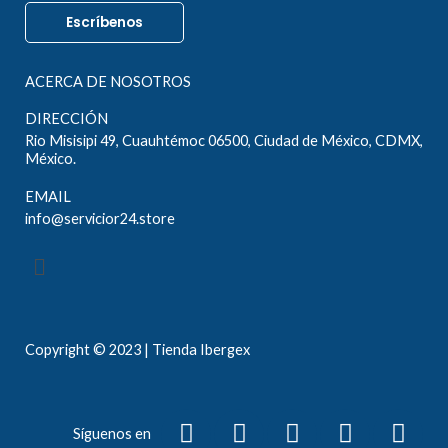
Escríbenos
ACERCA DE NOSOTROS
DIRECCIÓN
Rio Misisipi 49, Cuauhtémoc 06500, Ciudad de México, CDMX,
México.
EMAIL
info@servicior24.store
Menú
Copyright © 2023 | Tienda Ibergex
L
Y
F
I
W
Síguenos en
i
o
a
n
h