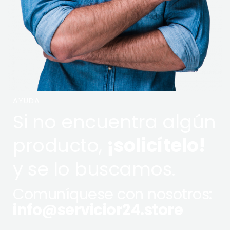
AYUDA
Si no encuentra algún
producto,
¡solicítelo!
y se lo buscamos.
Comuníquese con nosotros:
info@servicior24.store