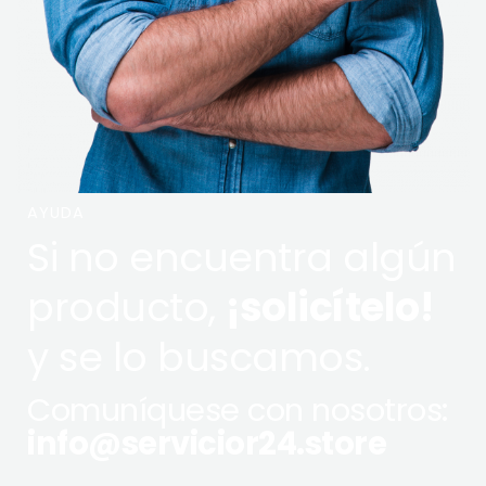
AYUDA
Si no encuentra algún
producto,
¡solicítelo!
y se lo buscamos.
Comuníquese con nosotros:
info@servicior24.store