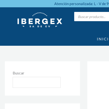
Ir
Atención personalizada: L - V de 
al
Products
search
contenido
INIC
Buscar