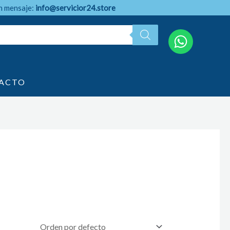
n mensaje:
info@servicior24.store
ACTO