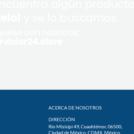
encuentra algún producto
telo!
y se lo buscamos.
uese con nosotros:
vicior24.store
ACERCA DE NOSOTROS
DIRECCIÓN
Rio Misisipi 49, Cuauhtémoc 06500,
Ciudad de México, CDMX, México.