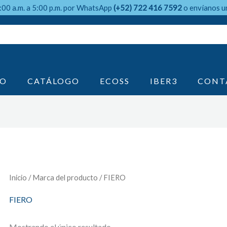
9:00 a.m. a 5:00 p.m. por WhatsApp
(+52) 722 416 7592
o envíanos u
IO
CATÁLOGO
ECOSS
IBER3
CONT
Inicio
/ Marca del producto / FIERO
FIERO
Mostrando el único resultado