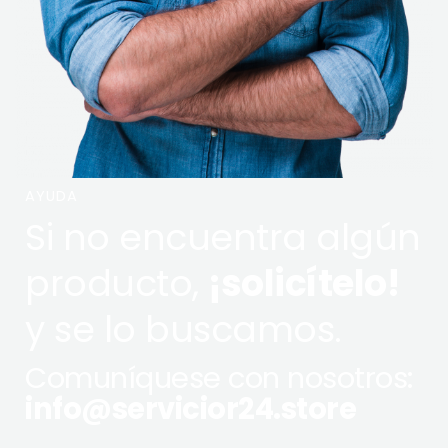
AYUDA
Si no encuentra algún
producto,
¡solicítelo!
y se lo buscamos.
Comuníquese con nosotros:
info@servicior24.store