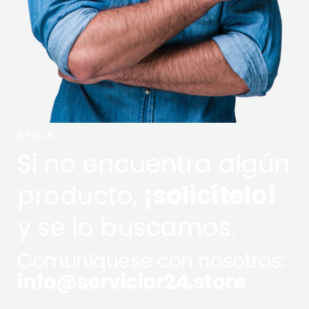
AYUDA
Si no encuentra algún
producto,
¡solicítelo!
y se lo buscamos.
Comuníquese con nosotros:
info@servicior24.store