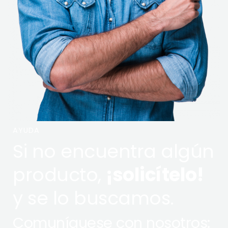
AYUDA
Si no encuentra algún
producto,
¡solicítelo!
y se lo buscamos.
Comuníquese con nosotros: