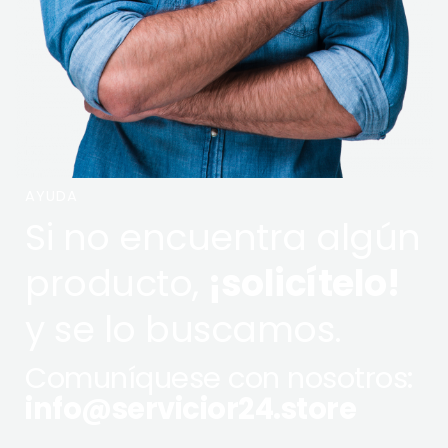
AYUDA
Si no encuentra algún
producto,
¡solicítelo!
y se lo buscamos.
Comuníquese con nosotros:
info@servicior24.store