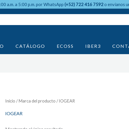
9:00 a.m. a 5:00 p.m. por WhatsApp
(+52) 722 416 7592
o envíanos u
IO
CATÁLOGO
ECOSS
IBER3
CONT
Inicio
/ Marca del producto / IOGEAR
IOGEAR
Mostrando el único resultado