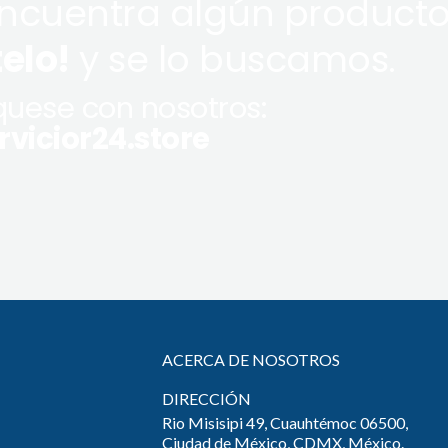
encuentra algún producto
telo!
y se lo buscamos.
uese con nosotros:
vicior24.store
ACERCA DE NOSOTROS
DIRECCIÓN
Rio Misisipi 49, Cuauhtémoc 06500,
Ciudad de México, CDMX, México.