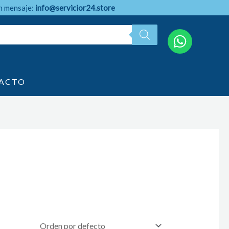
n mensaje:
info@servicior24.store
ACTO