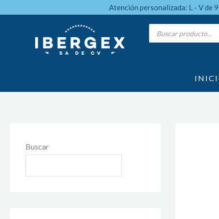
Ir
Atención personalizada: L - V de 
al
Products
search
contenido
INIC
Buscar