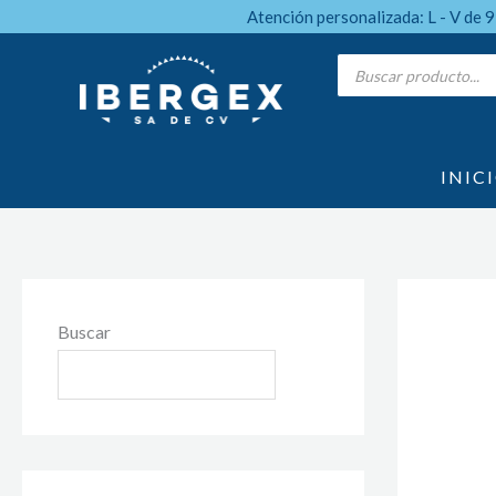
Ir
Atención personalizada: L - V de 
al
Products
search
contenido
INIC
Buscar