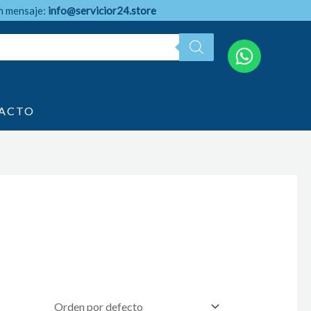
n mensaje:
info@servicior24.store
ACTO