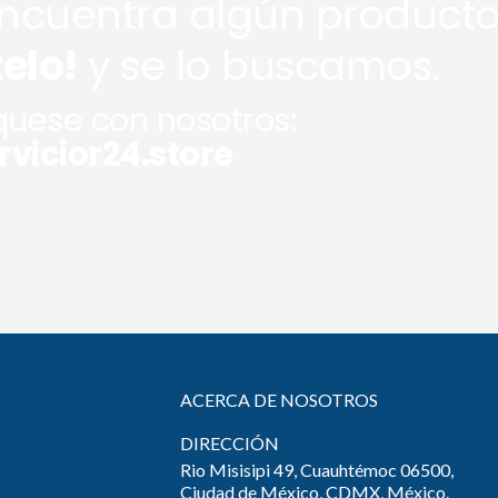
encuentra algún producto
telo!
y se lo buscamos.
uese con nosotros:
vicior24.store
ACERCA DE NOSOTROS
DIRECCIÓN
Rio Misisipi 49, Cuauhtémoc 06500,
Ciudad de México, CDMX, México.