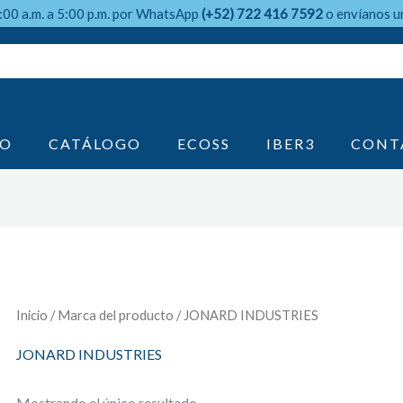
9:00 a.m. a 5:00 p.m. por WhatsApp
(+52) 722 416 7592
o envíanos u
IO
CATÁLOGO
ECOSS
IBER3
CONT
Inicio
/ Marca del producto / JONARD INDUSTRIES
JONARD INDUSTRIES
Mostrando el único resultado