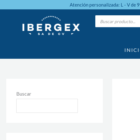
Ir
Atención personalizada: L - V de 
al
Products
search
contenido
INIC
Buscar