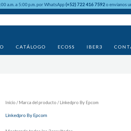
9:00 a.m. a 5:00 p.m. por WhatsApp
(+52) 722 416 7592
o envíanos u
IO
CATÁLOGO
ECOSS
IBER3
CONT
Inicio
/ Marca del producto / Linkedpro By Epcom
Linkedpro By Epcom
Mostrando todos los 3 resultados