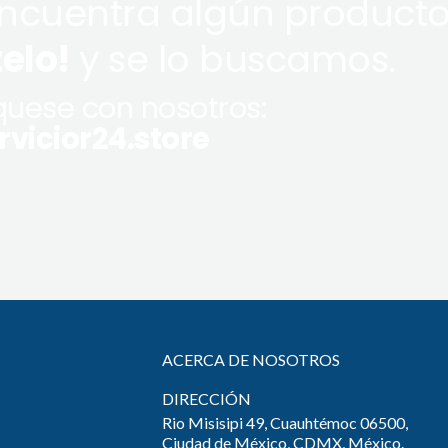
encuentra algún producto
telo!
y se lo buscamos.
uese con nosotros:
vicior24.store
ACERCA DE NOSOTROS
DIRECCIÓN
Rio Misisipi 49, Cuauhtémoc 06500,
Ciudad de México, CDMX, México.