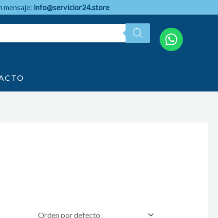
n mensaje:
info@servicior24.store
ACTO