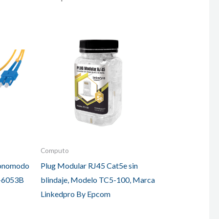
Computo
Monomodo
Plug Modular RJ45 Cat5e sin
-6053B
blindaje, Modelo TC5-100, Marca
Linkedpro By Epcom