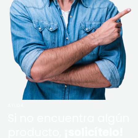
AYUDA
Si no encuentra algún
producto,
¡solicítelo!