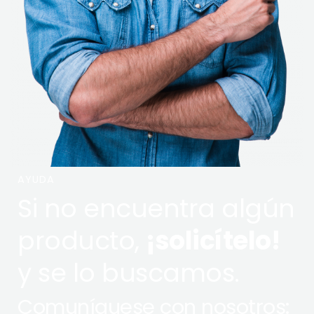
AYUDA
Si no encuentra algún
producto,
¡solicítelo!
y se lo buscamos.
Comuníquese con nosotros: