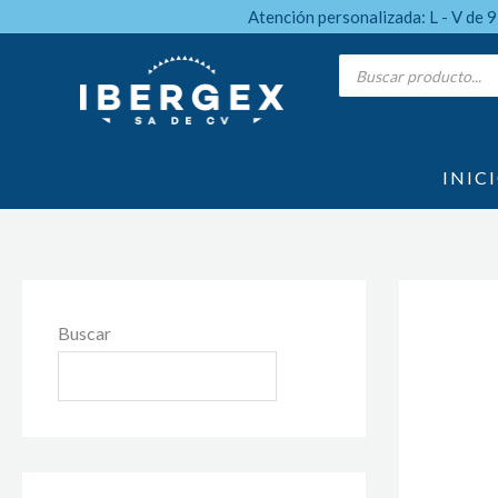
Ir
Atención personalizada: L - V de 
al
Products
search
contenido
INIC
Buscar