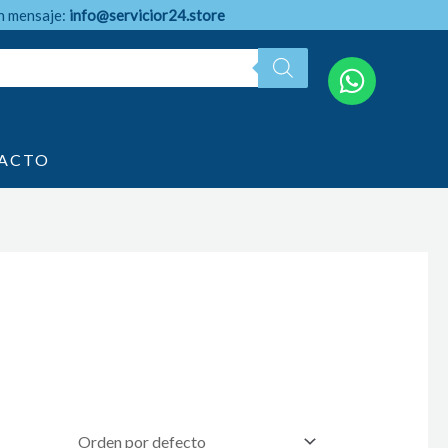
n mensaje:
info@servicior24.store
ACTO