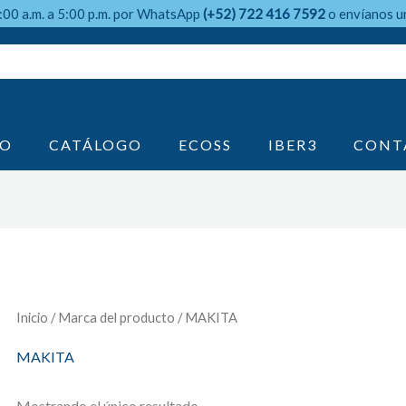
9:00 a.m. a 5:00 p.m. por WhatsApp
(+52) 722 416 7592
o envíanos u
IO
CATÁLOGO
ECOSS
IBER3
CONT
Inicio
/ Marca del producto / MAKITA
MAKITA
Mostrando el único resultado