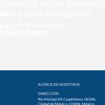
encuentra algún producto
telo!
y se lo buscamos.
uese con nosotros:
vicior24.store
ACERCA DE NOSOTROS
DIRECCIÓN
Rio Misisipi 49, Cuauhtémoc 06500,
Ciudad de México, CDMX, México.