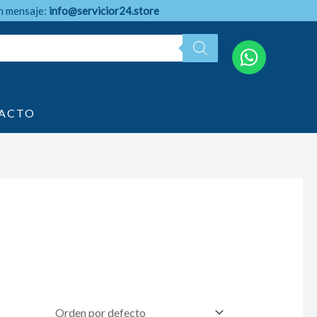
n mensaje:
info@servicior24.store
ACTO