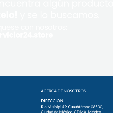
encuentra algún producto
telo!
y se lo buscamos.
uese con nosotros:
vicior24.store
ACERCA DE NOSOTROS
DIRECCIÓN
Rio Misisipi 49, Cuauhtémoc 06500,
Ciudad de México, CDMX, México.