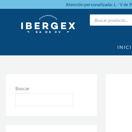
Ir
Atención personalizada: L - V de 
al
Products
search
contenido
INIC
Buscar