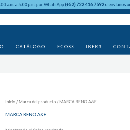
9:00 a.m. a 5:00 p.m. por WhatsApp
(+52) 722 416 7592
o envíanos u
IO
CATÁLOGO
ECOSS
IBER3
CONT
Inicio
/ Marca del producto / MARCA RENO A&E
MARCA RENO A&E
Mostrando el único resultado