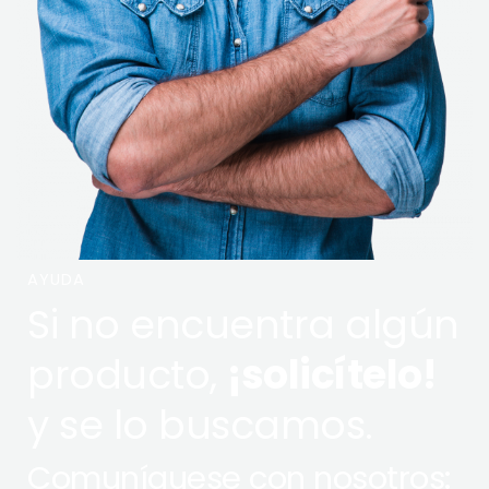
AYUDA
Si no encuentra algún
producto,
¡solicítelo!
y se lo buscamos.
Comuníquese con nosotros: