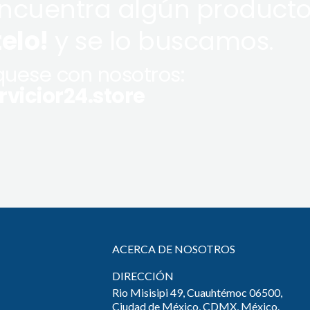
encuentra algún producto
telo!
y se lo buscamos.
uese con nosotros:
vicior24.store
ACERCA DE NOSOTROS
DIRECCIÓN
Rio Misisipi 49, Cuauhtémoc 06500,
Ciudad de México, CDMX, México.