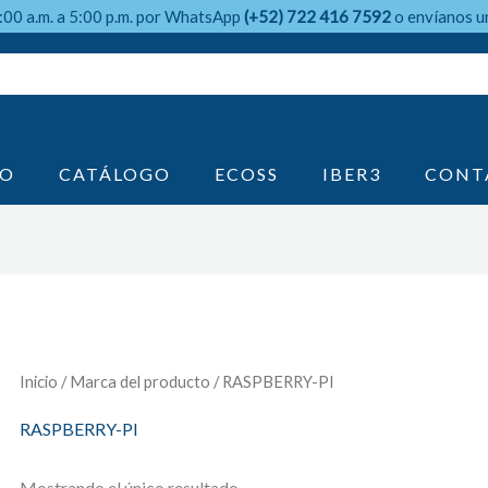
9:00 a.m. a 5:00 p.m. por WhatsApp
(+52) 722 416 7592
o envíanos u
IO
CATÁLOGO
ECOSS
IBER3
CONT
Inicio
/ Marca del producto / RASPBERRY-PI
RASPBERRY-PI
Mostrando el único resultado