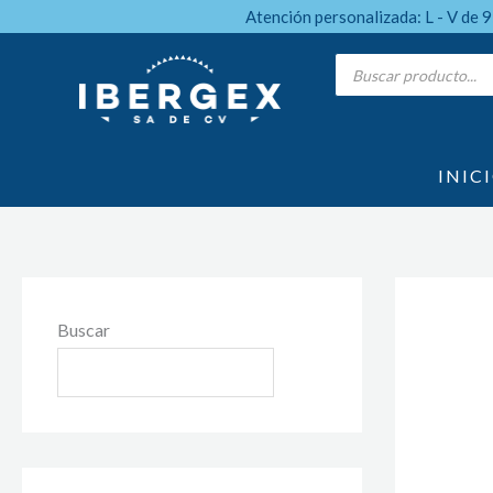
Ir
Atención personalizada: L - V de 
al
Products
search
contenido
INIC
Buscar