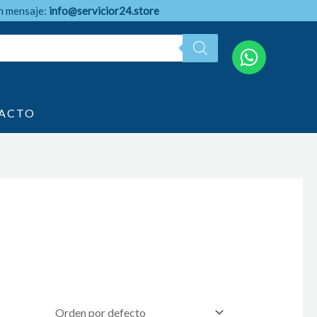
n mensaje:
info@servicior24.store
ACTO