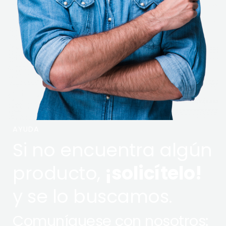
AYUDA
Si no encuentra algún
producto,
¡solicítelo!
y se lo buscamos.
Comuníquese con nosotros: