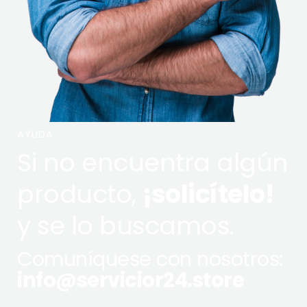
AYUDA
Si no encuentra algún
producto,
¡solicítelo!
y se lo buscamos.
Comuníquese con nosotros:
info@servicior24.store