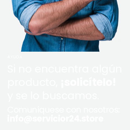
AYUDA
Si no encuentra algún
producto,
¡solicítelo!
y se lo buscamos.
Comuníquese con nosotros:
info@servicior24.store