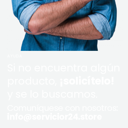
AYUDA
Si no encuentra algún
producto,
¡solicítelo!
y se lo buscamos.
Comuníquese con nosotros:
info@servicior24.store