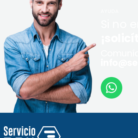
AYUDA
Si no 
¡solicí
Comuníq
info@ser