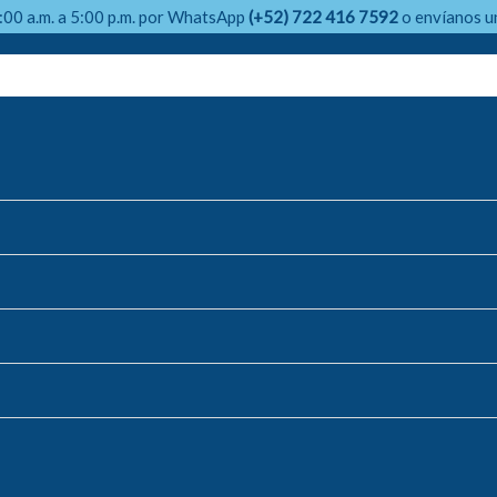
9:00 a.m. a 5:00 p.m. por WhatsApp
(+52) 722 416 7592
o envíanos u