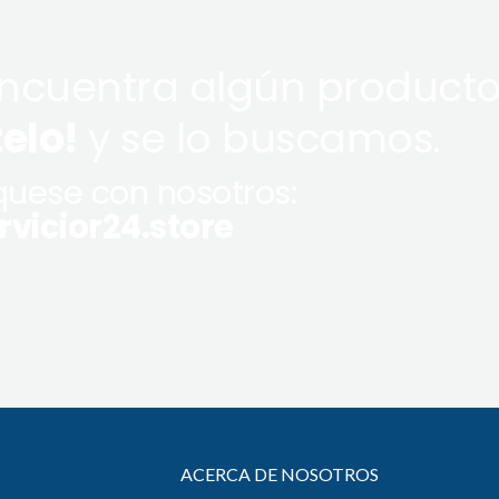
encuentra algún producto
telo!
y se lo buscamos.
uese con nosotros:
vicior24.store
ACERCA DE NOSOTROS