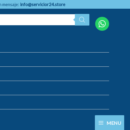
n mensaje:
info@servicior24.store
MENU