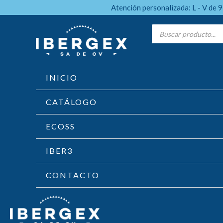
Ir
Atención personalizada: L - V de 
al
Products
search
contenido
INICIO
CATÁLOGO
ECOSS
IBER3
CONTACTO