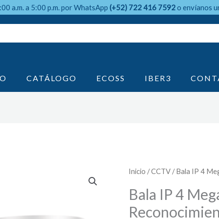
9:00 a.m. a 5:00 p.m. por WhatsApp
(+52) 722 416 7592
o envíanos u
IO
CATÁLOGO
ECOSS
IBER3
CONT
Inicio
/
CCTV
/ Bala IP 4 Me
Bala IP 4 Mega
Reconocimien