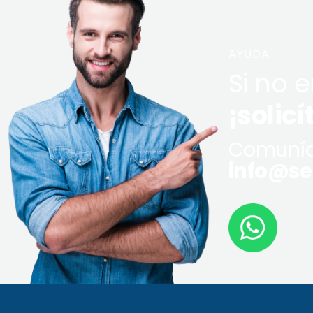
AYUDA
Si no 
¡solicí
Comuníq
info@ser