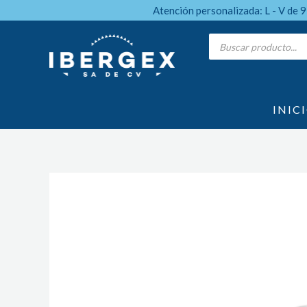
Ir
Atención personalizada: L - V de 
al
Products
search
contenido
INIC