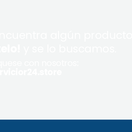
encuentra algún producto
telo!
y se lo buscamos.
uese con nosotros:
vicior24.store