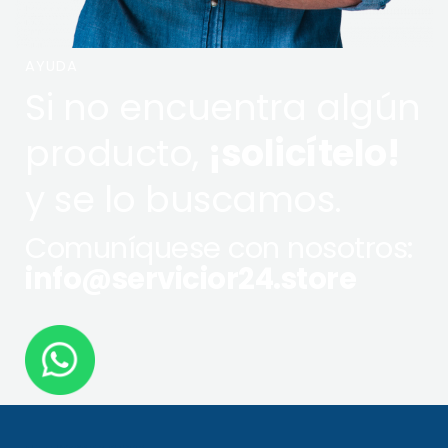
AYUDA
Si no encuentra algún
producto,
¡solicítelo!
y se lo buscamos.
Comuníquese con nosotros:
info@servicior24.store