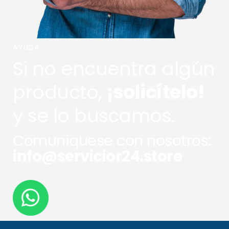
AYUDA
Si no encuentra algún
producto,
¡solicítelo!
y se lo buscamos.
Comuníquese con nosotros:
info@servicior24.store