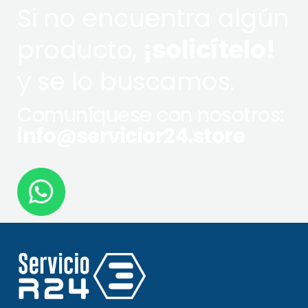
Si no encuentra algún
producto,
¡solicítelo!
y se lo buscamos.
Comuníquese con nosotros:
info@servicior24.store