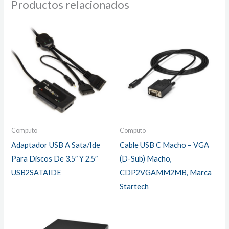
Productos relacionados
Computo
Computo
Adaptador USB A Sata/Ide
Cable USB C Macho – VGA
Para Discos De 3.5″ Y 2.5″
(D-Sub) Macho,
USB2SATAIDE
CDP2VGAMM2MB, Marca
Startech