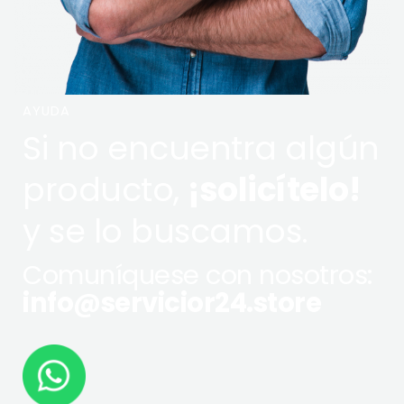
AYUDA
Si no encuentra algún
producto,
¡solicítelo!
y se lo buscamos.
Comuníquese con nosotros:
info@servicior24.store