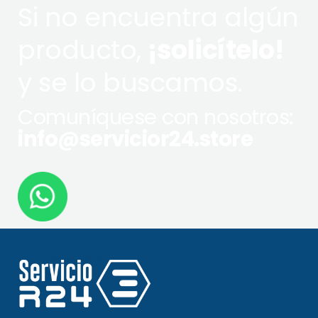
Si no encuentra algún
producto,
¡solicítelo!
y se lo buscamos.
Comuníquese con nosotros:
info@servicior24.store