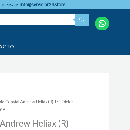
n mensaje:
info@servicior24.store
ACTO
le Coaxial Andrew Heliax (R) 1/2 Dielec
50B
 Andrew Heliax (R)