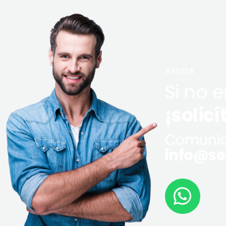
AYUDA
Si no 
¡solicí
Comuníq
info@ser