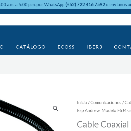
9:00 a.m. a 5:00 p.m. por WhatsApp
(+52) 722 416 7592
o envíanos u
IO
CATÁLOGO
ECOSS
IBER3
CONT
Inicio
/
Comunicaciones
/ Cab
Esp Andrew, Modelo FSJ4-
Cable Coaxial