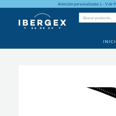
Ir
Atención personalizada: L - V de 
al
Products
search
contenido
INIC