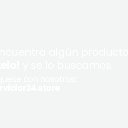
encuentra algún producto
telo!
y se lo buscamos.
uese con nosotros:
vicior24.store