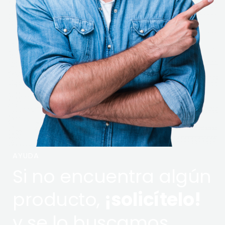
AYUDA
Si no encuentra algún
producto,
¡solicítelo!
y se lo buscamos.