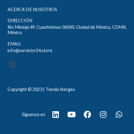
ACERCA DE NOSOTROS
DIRECCIÓN
Rio Misisipi 49, Cuauhtémoc 06500, Ciudad de México, CDMX,
México.
EMAIL
info@servicior24.store
Menú
Copyright © 2023 | Tienda Ibergex
L
Y
F
I
W
Síguenos en
i
o
a
n
h
n
u
c
s
a
k
t
e
t
t