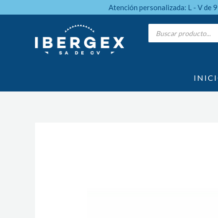
Ir
Atención personalizada: L - V de 
al
Products
search
contenido
INIC