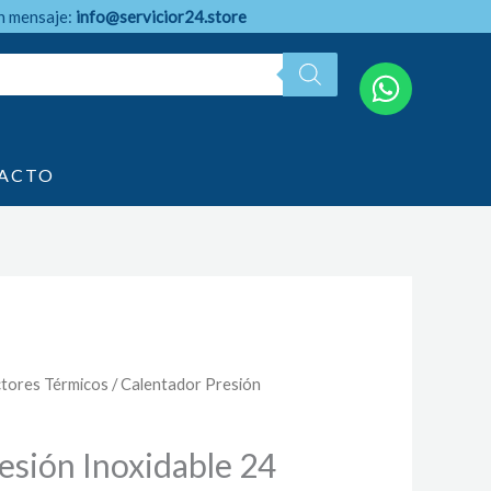
n mensaje:
info@servicior24.store
ACTO
ctores Térmicos
/ Calentador Presión
esión Inoxidable 24