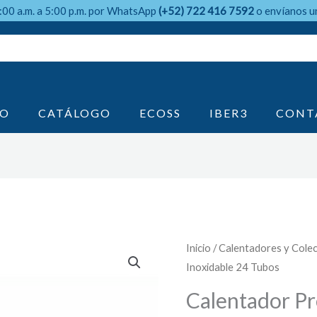
9:00 a.m. a 5:00 p.m. por WhatsApp
(+52) 722 416 7592
o envíanos u
IO
CATÁLOGO
ECOSS
IBER3
CONT
Inicio
/
Calentadores y Cole
Inoxidable 24 Tubos
Calentador Pr