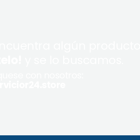
encuentra algún producto
telo!
y se lo buscamos.
uese con nosotros:
vicior24.store