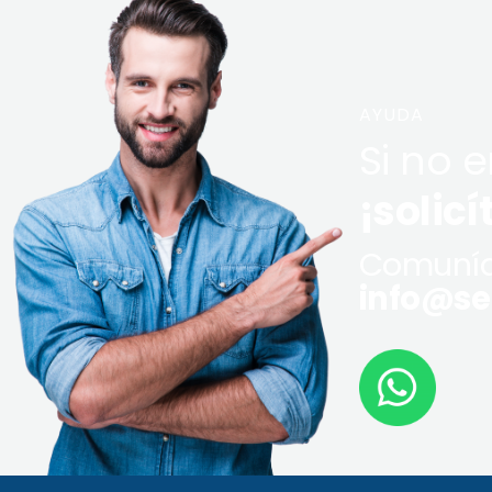
AYUDA
Si no 
¡solicí
Comuníq
info@ser